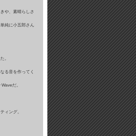
いきや、素晴らしさ
は単純に小五郎さん
した。
璧なる音を作ってく
Waveだ。
ッティング。
。