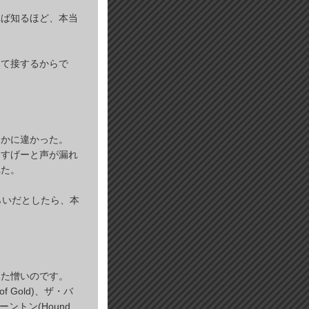
れば知るほど、本当
して接するからで
らかに違かった。
、すげーと声が漏れ
れた。
らいだとしたら、本
また憎いのです。
f Gold)、ザ・バ
ントン(Hound