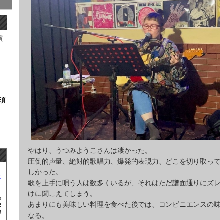
演
横須
やはり、うつみようこさんは凄かった。
圧倒的声量、絶対的歌唱力、爆発的表現力、どこを切り取っ
しかった。
土
歌を上手に唄う人は数多くいるが、それはただ譜面通りにズ
けに聞こえてしまう。
5
あまりにも美味しい料理を食べた後では、コンビニエンスの
2
9
なる。