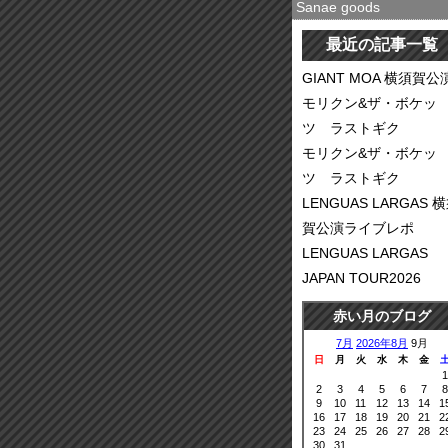
Sanae goods
最近の記事一覧
GIANT MOA 横須賀公
モリクン&ザ・ボケッ
ツ ラストギク
モリクン&ザ・ボケッ
ツ ラストギク
LENGUAS LARGAS 
賀公演ライブレポ
LENGUAS LARGAS
JAPAN TOUR2026
赤い月のブログ
7月
2026年8月
9月
日
月
火
水
木
金
1
2
3
4
5
6
7
8
9
10
11
12
13
14
1
16
17
18
19
20
21
2
23
24
25
26
27
28
2
30
31