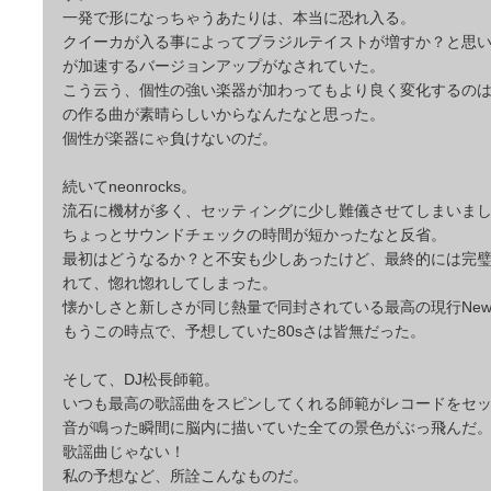
一発で形になっちゃうあたりは、本当に恐れ入る。
クイーカが入る事によってブラジルテイストが増すか？と思
が加速するバージョンアップがなされていた。
こう云う、個性の強い楽器が加わってもより良く変化するの
の作る曲が素晴らしいからなんたなと思った。
個性が楽器にゃ負けないのだ。
続いてneonrocks。
流石に機材が多く、セッティングに少し難儀させてしまいま
ちょっとサウンドチェックの時間が短かったなと反省。
最初はどうなるか？と不安も少しあったけど、最終的には完
れて、惚れ惚れしてしまった。
懐かしさと新しさが同じ熱量で同封されている最高の現行New 
もうこの時点で、予想していた80sさは皆無だった。
そして、DJ松長師範。
いつも最高の歌謡曲をスピンしてくれる師範がレコードをセ
音が鳴った瞬間に脳内に描いていた全ての景色がぶっ飛んだ
歌謡曲じゃない！
私の予想など、所詮こんなものだ。