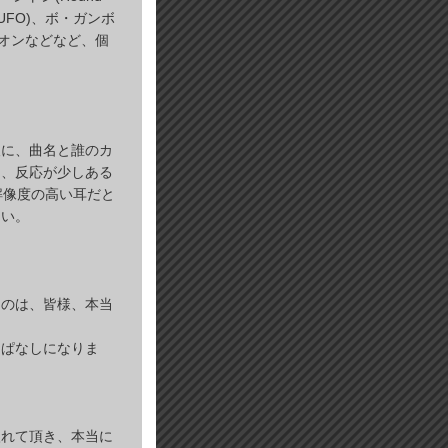
ィー(UFO)、ボ・ガンボ
ニオンなどなど、個
後に、曲名と誰のカ
け、反応が少しある
解像度の高い耳だと
ない。
うのは、皆様、本当
っぱなしになりま
入れて頂き、本当に