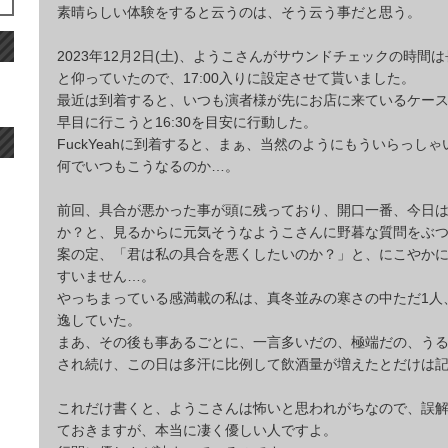
素晴らしい体験をすると云うのは、そう云う事だと思う。
2023年12月2日(土)、ようこさんがサウンドチェックの時間
と仰っていたので、17:00入りに設定させて貰いました。
最近は到着すると、いつも演者様が先にお店に来ているケー
早目に行こうと16:30を目安に行動した。
FuckYeahに到着すると、まぁ、当然のようにもういらっし
何でいつもこうなるのか…。
前回、具合が悪かった事が頭に残っており、開口一番、今日
か？と、見るからに元気そうなようこさんに野暮な質問をぶ
案の定、「君は私の具合を悪くしたいのか？」と、にこやか
すいません…。
やっちまっている感満載の私は、真冬並みの寒さの中ただ1人
逸していた。
まあ、その後も事あるごとに、一言多いだの、極端だの、う
され続け、この日は多汗に比例して飲酒量が増えたとだけは
これだけ書くと、ようこさんは怖いと思われがちなので、誤
ておきますが、本当に凄く優しい人ですよ。