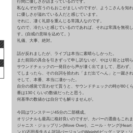
行間に優しさが詰まっているのです。
私なんぞが言うのもおこがましいのですが、ようこさんを知
に優しさが溢れている人だと感じています。
それに、凄く礼節を重んじる常識人なのです。
なので、冷たいと感じているのであれば、それは常識を無視
す。(自戒の意味を込めて。)
礼儀、大事、絶対。
話が反れましたが、ライブは本当に素晴らしかった。
また前回の具合を引きずって申し訳ないが、やはり前とは明
サウンドチェックの一発目から声が凄く出てまして、思わず
てしまったら、その台詞を拾われ「まだ出てへん」と一蹴さ
そして、本番、本当に凄かった。
自分の感覚で言わせて貰うと、サウンドチェックの時が80く
番は130くらいの数値だったと思う。
何基準の数値かは自分でも解りませんが。
今回はワンステージ45分の二部構成。
オリジナルも最高に格好良いのですが、カバーの選曲もこれ
ジャニス・ジョップリン(Move Over)、ニール・ヤング(Heart o
ンド(石田長生さん訳詞バージョンのWeight)ビッグ・ママ・ソー