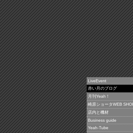
LiveEvent
赤い月のブログ
月刊Yeah！
崎原ショータWEB SHO
店内と機材
Business guide
Yeah-Tube