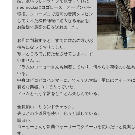
論、素晴らしいライブを観せてくれた
neonrocksにコゴローズ、オープンから
転換、クローズまで最高の音楽をスピン
してくれた松長師範に絶大なる感謝を。
お陰樣で最高の日を送れました。
お店に到着すると、すでに数名の方がお
待ちになっておりました。
寒いところでお待たせさせてしまい、す
いません…。
ドラムのコーセーさんも到着しており、何やら手荷物の小道
いる。
中身はピコピコハンマーに、でんでん太鼓、更にはクイーカ(
有名な楽器。)まで入っていた。
ドラムと云う楽器をとことん楽しんでいる。
全員揃い、サウンドチェック。
先ほどの小道具を使い、色々と試している。
面白い。
コーセーさんが新曲ウォーリーでクイーカを使いたいと提案
す。