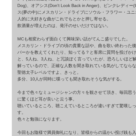
Dog)、オアシス(Don't Look Back in Anger)、ピンクレデ
ス(夢の中)にメスカリン・ドライブにソウル・フラワー・ユ
人的に大好きな曲がこれでもとかと押し寄せる。
飲酒量が増えたのは、発汗のせいだけではない。
MCも相変わらず面白くて興味深い話がてんこ盛りでした。
メスカリン・ドライブの頃の貴重な話や、曲を歌い終わった
バーかを教えてくれたり、知ってる？と客席に質問を投げか
と、5人ね、3人ね、と冗談ぽく言っていたが、恐ろしいほど
解っているので、正確な人数を聞き取れている気がしてなら
聖徳太子レベルですよ、きっと。
多分、10人が同時に喋っても聞き取れそうな気がする。
今まで色々なミュージシャンの方々を観させて頂き、毎回思
に驚くほど耳が良いと云う事。
聴いているところ、聴こえているところが違いすぎて驚嘆し
す。
色々と勉強になります。
今回もお陰様で満員御礼になり、皆様からの温かい投げ銭も