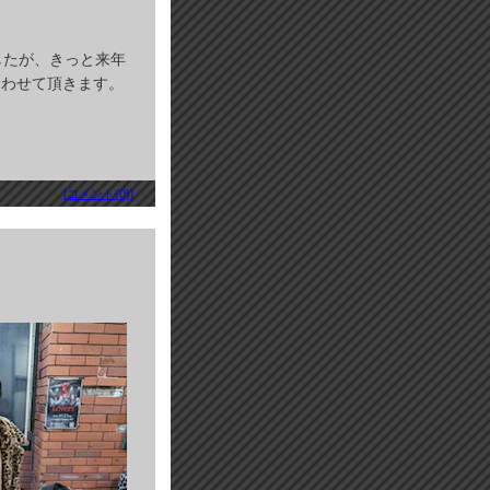
したが、きっと来年
誘わせて頂きます。
[コメント(0)]