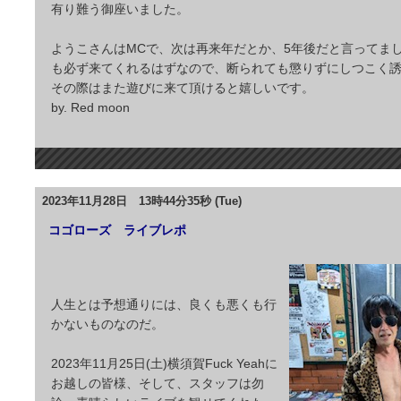
有り難う御座いました。
ようこさんはMCで、次は再来年だとか、5年後だと言ってま
も必ず来てくれるはずなので、断られても懲りずにしつこく
その際はまた遊びに来て頂けると嬉しいです。
by. Red moon
2023年11月28日 13時44分35秒 (Tue)
コゴローズ ライブレポ
人生とは予想通りには、良くも悪くも行
かないものなのだ。
2023年11月25日(土)横須賀Fuck Yeahに
お越しの皆様、そして、スタッフは勿