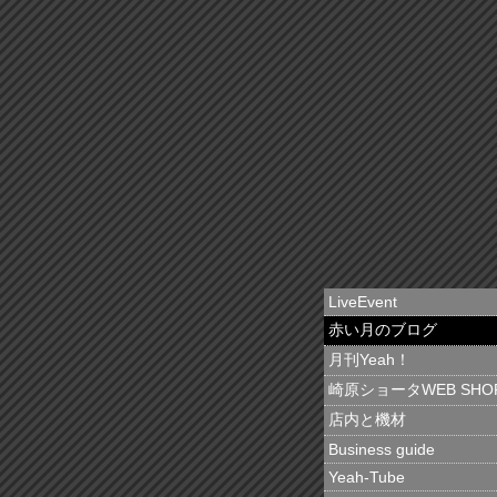
LiveEvent
赤い月のブログ
月刊Yeah！
崎原ショータWEB SHO
店内と機材
Business guide
Yeah-Tube