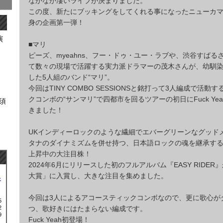
なかなか凄いライブが決まりました。
この度、新たにブッキングをしてくれる事になったニューカマ
身の企画第一弾！
演
■マリ
ピーズ、myeahns、フー・ドゥ・ユー・ラブや、渋谷すばる
て数々の現場で活躍する実力派ドラマーの茂木さんが、幼馴
した5人組のバンド“マリ”。
今回はTINY COMBO SESSIONSと銘打って3人編成で活動
クコンボの“サンマリ”で四都市を回るツアーの初日にFuck Ye
横須
きました！
UKインディーロックのような繊細でエバーグリーンなグッド
タナのダイナミズムを併せ持つ、日本語ロックの魂を継承す
上昇中の大注目株！
2024年6月にリリースした初のフルアルバム『EASY RIDER
大賞」に入賞し、大きな注目を集めました。
土
今回は3人によるアコースティックコンボなので、更に歌心が
5
2
つ、歌好きにはたまらない編成です。
9
Fuck Yeah初登場！