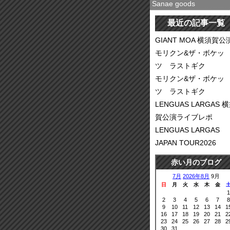
Sanae goods
最近の記事一覧
GIANT MOA 横須賀公
モリクン&ザ・ボケッ
ツ ラストギク
モリクン&ザ・ボケッ
ツ ラストギク
LENGUAS LARGAS 
賀公演ライブレポ
LENGUAS LARGAS
JAPAN TOUR2026
赤い月のブログ
7月
2026年8月
9月
日
月
火
水
木
金
1
2
3
4
5
6
7
8
9
10
11
12
13
14
1
16
17
18
19
20
21
2
23
24
25
26
27
28
2
30
31