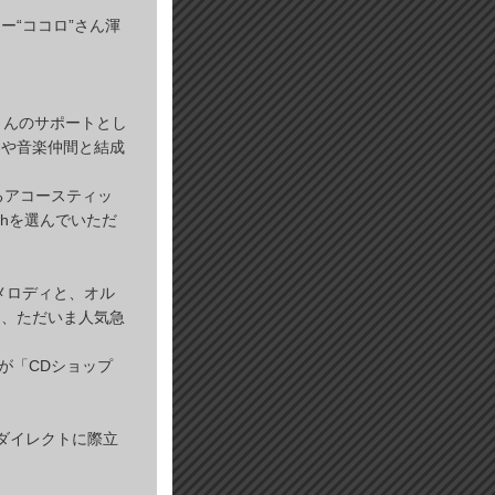
ー“ココロ”さん渾
さんのサポートとし
染や音楽仲間と結成
するアコースティッ
ahを選んでいただ
メロディと、オル
る、ただいま人気急
』が「CDショップ
ダイレクトに際立