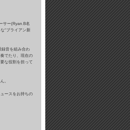
ー(Ryan.B名
名な“ブライアン新
重録音を組み合わ
を奏でたり、現在の
重要な役割を担って
さん。
。
ニュースをお持ちの