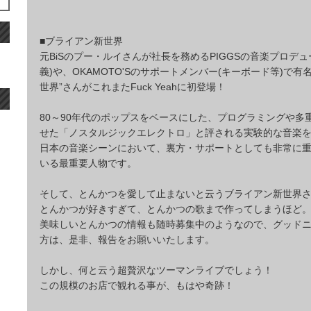
■ブライアン新世界
元BiSのプー・ルイさんが社長を務めるPIGGSの音楽プロデューサ
義)や、OKAMOTO'Sのサポートメンバー(キーボード等)で有
世界”さんがこれまたFuck Yeahに初登場！
80～90年代のポップスをベースにした、プログラミングや多
せた「ノスタルジックエレクトロ」と評される実験的な音楽
日本の音楽シーンにおいて、裏方・サポートとしても非常に
いる最重要人物です。
そして、とんかつを愛して止まないと云うブライアン新世界
とんかつが好きすぎて、とんかつの歌まで作ってしまうほど
美味しいとんかつの情報も随時募集中のようなので、グッド
方は、是非、報告をお願いいたします。
しかし、何と云う超贅沢なツーマンライブでしょう！
この規模のお店で観れる事が、もはや奇跡！