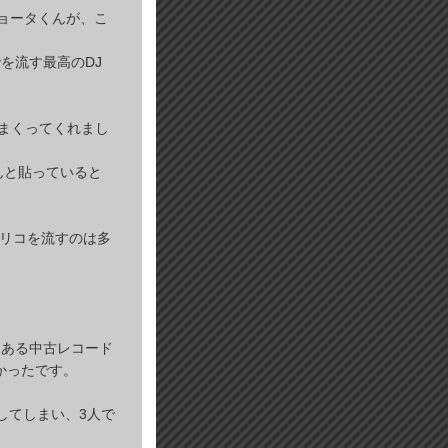
、ショータくんが、こ
。
を流す最高のDJ
しまくってくれまし
んと貼っていると
デリコを流すのは多
にある中古レコード
かったです。
してしまい、3人で