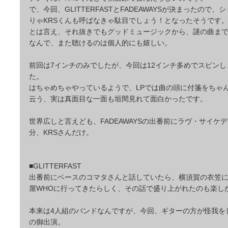
で、今回、GLITTERFASTとFADEAWAYSが決まったので
りゃKRSくんも呼ばなきゃ駄目でしょう！となったそうです
とは言え、それ抜きでもグッドミュージックから、謎の曲まで
なんで、また聴けるのは個人的にも嬉しい。
前回は7インチのみでしたが、今回は12インチ多めでスピン
た。
はちゃめちゃやっているようで、LPでは曲の頭に付箋をちゃ
云う、実は真面目な一面も垣間見れて面白かったです。
世界広しと言えども、FADEAWAYSの出番前にラヴ・サイケ
分、KRSさんだけ。
■GLITTERFAST
出番前にベースのコマタさんと話していたら、横須賀の衣笠
屋WHOに行ってきたらしく、その話で盛り上がれたのも楽し
本来は4人組のバンドなんですが、今回、ギターの方が怪我を
の御出演。