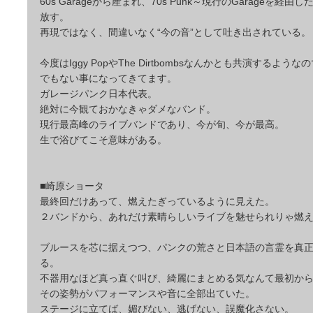
60s Garageから産まれ、70s Punk～現行のGarageを経
放す。
再現ではなく、間違いなく“今の音”として吐き出されている。
今度はIggy PopやThe Dirtbombsなんかとも共演するよ
でもない事になってきてます。
ガレージパンク日本代表。
絶対に今観ておかなきゃダメなバンド。
現行最高峰のライブバンドであり、今が旬、今が最高。
生で浴びてこそ意味がある。
■崎原ショータ
最終回だけあって、燃えたぎっているように見えた。
２バンドから、あれだけ素晴らしいライブを魅せられりゃ燃
ブルースを芯に据えつつ、パンクの荒さと日本語の言霊を真
る。
不器用なほど真っ直ぐ叫び、綺麗にまとめる気なんて最初か
その姿勢がパフォーマンスや音に全部出ていた。
ステージに立てば、媚びない、逃げない、誤魔化さない。