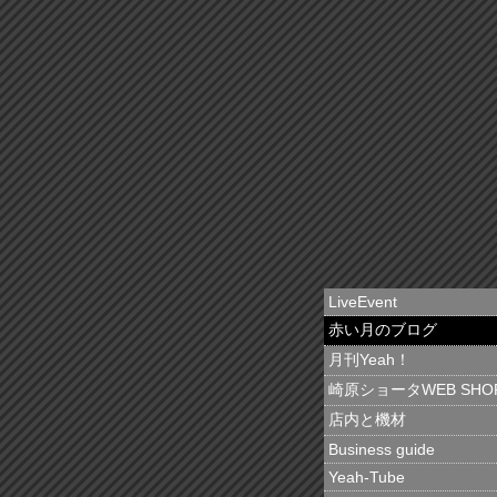
LiveEvent
赤い月のブログ
月刊Yeah！
崎原ショータWEB SHO
店内と機材
Business guide
Yeah-Tube