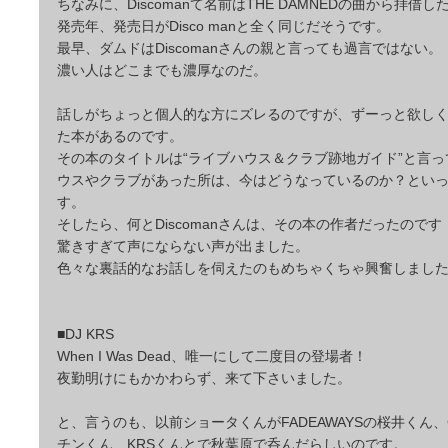
ちなみに、Discomanて名前はTHE DAMNEDの曲から拝借
発売年、発売日がDisco manと全く同じだそうです。
最早、ダムドはDiscomanさんの親と言っても過言ではない。
濃い人はどこまでも濃厚なのだ。
話しがちょっと個人的な方にズレるのですが、ずーっと欲し
た本があるのです。
その本のタイトルは“ライブハウス＆クラブ跡地ガイド”と言
ウスやクラブがあった所は、今はどうなっているのか？とい
す。
そしたら、何とDiscomanさんは、その本の作者だったのです
驚きすぎて声にならない声が出ました。
色々な裏話的なお話しを伺えたのもめちゃくちゃ興奮しまし
■DJ KRS
When I Was Dead、唯一にして二度目の登場者！
夜勤明けにもかかわらず、来て下さいました。
と、言うのも、以前ショータくんがFADEAWAYSの桜井くん、GL
チンくん、KRSくんとで秋葉原で呑んだらしいのです。