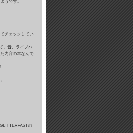
したようです。
くてチェックしてい
って、昔、ライブハ
った内容の本なんで
！
た。
ITTERFASTの