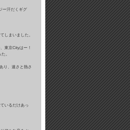
ジー汗だくギグ
ってしまいました。
東京Cityはー！
った。
があり、速さと熱さ
れているだけあっ