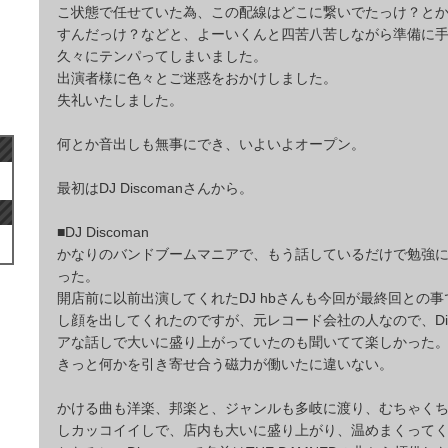
こ状態で任せていた為、この配線はどこに繋いでたっけ？と
すんだっけ？などと、よーいくんと四苦八苦しながら準備に
久々にテンパってしまいました。
出演者様に色々とご迷惑をおかけしました。
失礼いたしました。
何とか音出しも無事にでき、いよいよオープン。
最初はDJ Discomanさんから。
■DJ Discoman
かなりのバンドブームマニアで、もう話しているだけで勉強
った。
開店前に以前出演してくれたDJ hbさんも今回が最終回との
し顔を出してくれたのですが、元レコード会社の人なので、Dis
アな話しで大いに盛り上がっていたのも聞いてて楽しかった
きっと何かを引き寄せ合う磁力が働いたに違いない。
かける曲も洋楽、邦楽と、ジャンルも多岐に渡り、むちゃく
しカッコイイしで、店内も大いに盛り上がり、温めまくって