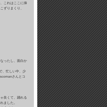
か、これはここに挿
手こずりまくり、
になったし、面白か
事で、忙しい中、少
comanさんとコ
。
ちゃ良くて、踊れる
くれました。