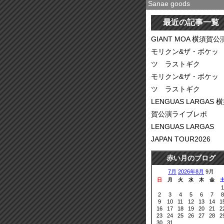
Sanae goods
最近の記事一覧
GIANT MOA 横須賀公
モリクン&ザ・ボケッ
ツ ラストギク
モリクン&ザ・ボケッ
ツ ラストギク
LENGUAS LARGAS 
賀公演ライブレポ
LENGUAS LARGAS
JAPAN TOUR2026
赤い月のブログ
7月
2026年8月
9月
日
月
火
水
木
金
1
2
3
4
5
6
7
8
9
10
11
12
13
14
1
16
17
18
19
20
21
2
23
24
25
26
27
28
2
30
31