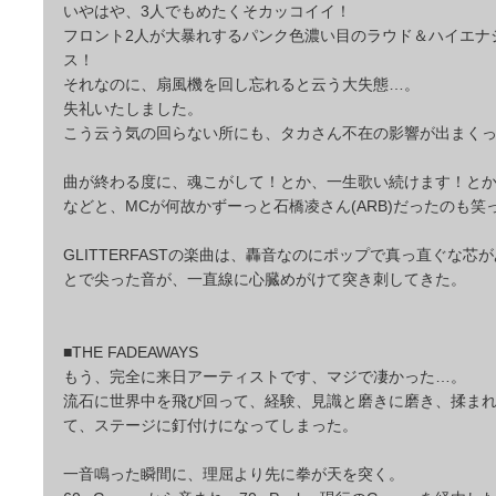
いやはや、3人でもめたくそカッコイイ！
フロント2人が大暴れするパンク色濃い目のラウド＆ハイエナ
ス！
それなのに、扇風機を回し忘れると云う大失態…。
失礼いたしました。
こう云う気の回らない所にも、タカさん不在の影響が出まく
曲が終わる度に、魂こがして！とか、一生歌い続けます！とか、
などと、MCが何故かずーっと石橋凌さん(ARB)だったのも笑
GLITTERFASTの楽曲は、轟音なのにポップで真っ直ぐな芯
とで尖った音が、一直線に心臓めがけて突き刺してきた。
■THE FADEAWAYS
もう、完全に来日アーティストです、マジで凄かった…。
流石に世界中を飛び回って、経験、見識と磨きに磨き、揉ま
て、ステージに釘付けになってしまった。
一音鳴った瞬間に、理屈より先に拳が天を突く。