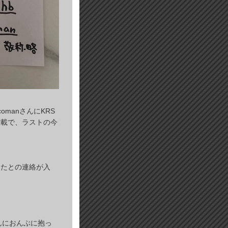
comanさんにKRS
満載で、ラストの今
ったとの連絡が入
んにおんぶに抱っ