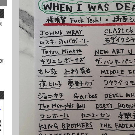
演
横須
土
5
2
9