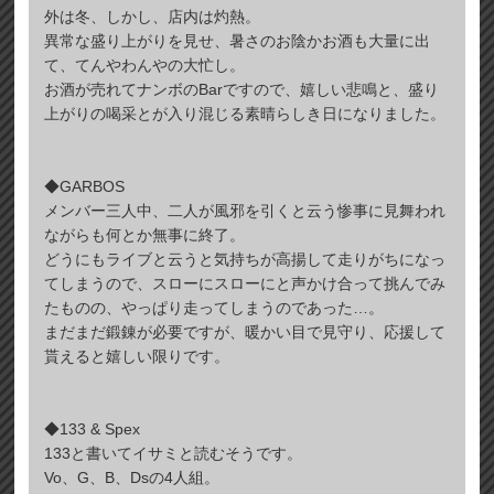
外は冬、しかし、店内は灼熱。
異常な盛り上がりを見せ、暑さのお陰かお酒も大量に出
て、てんやわんやの大忙し。
お酒が売れてナンボのBarですので、嬉しい悲鳴と、盛り
上がりの喝采とが入り混じる素晴らしき日になりました。
◆GARBOS
メンバー三人中、二人が風邪を引くと云う惨事に見舞われ
ながらも何とか無事に終了。
どうにもライブと云うと気持ちが高揚して走りがちになっ
てしまうので、スローにスローにと声かけ合って挑んでみ
たものの、やっぱり走ってしまうのであった…。
まだまだ鍛錬が必要ですが、暖かい目で見守り、応援して
貰えると嬉しい限りです。
◆133 & Spex
133と書いてイサミと読むそうです。
Vo、G、B、Dsの4人組。