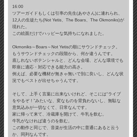
16:00
ツアーガイドもしくは引率の先生(あやさん)に連れられ、
12人の生徒たち(Not Yetis、The Boars、The Okmoniks)が
現れた。
この絵面だけでハッピーな気持ちになれました。
Okmoniks～Boars～Not Yetisの順にサウンドチェック。
もうサウンドチェックの段階から、何か違うんです。
底しれないポテンシャルと、どんな会場、どんな環境でも
即座に適応・対応できる能力の高さ。
例えば、必要な機材が無きゃ無いで別に良いし、どんな状
況でもベストが出せちゃうんです。
そして、上手く言葉に出来ないけれど、そこには“ライブ
をやるぞ！”みたいな、変なものを背負わないし、無駄な
意気込みが一切なくて、日常なんです。
家に帰って来て、冷蔵庫を開けて、牛乳を飲む。
牛乳がなければ違うのを飲む。
この動作と同じで、音楽が生活の中に普通にあると云う
か、同列なんです。