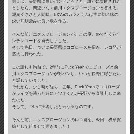
例えば、長野県に良いバンドいる？と、誰かに質問された
としたら、間違いなく前川エクスプロージョンと答える。
泥臭くささと人間味、B&Voのカツオくんは実に切れ味の
鋭い耳馴染みの良い歌を作る。
そんな前川エクスプロージョンが、この度、めでたく7イ
ンチレコードを発売しました。
そして先日、ついに長野県にコゴローズを招き、レコ発が
盛大に行われた。
この話しも胸熱で、2年前にFuck Yeahでコゴローズと前
川エクスプロージョンが対バンし、いつか長野に呼びたい
と話していました。
それから、少し時が経ち、去年、Fuck Yeahでコゴローズ
がライブを演った時にカツオくんが長野から直談判しに来
たのだ。
そして、ついに実現したと云う訳なのです。
そんな前川エクスプロージョンのレコ発を、今回、横須賀
編として組ませて頂きました！