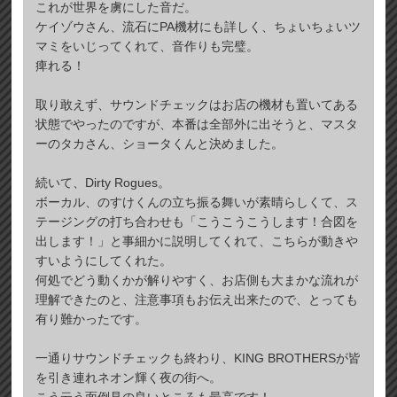
これが世界を虜にした音だ。
ケイゾウさん、流石にPA機材にも詳しく、ちょいちょいツ
マミをいじってくれて、音作りも完璧。
痺れる！
取り敢えず、サウンドチェックはお店の機材も置いてある
状態でやったのですが、本番は全部外に出そうと、マスタ
ーのタカさん、ショータくんと決めました。
続いて、Dirty Rogues。
ボーカル、のすけくんの立ち振る舞いが素晴らしくて、ス
テージングの打ち合わせも「こうこうこうします！合図を
出します！」と事細かに説明してくれて、こちらが動きや
すいようにしてくれた。
何処でどう動くかが解りやすく、お店側も大まかな流れが
理解できたのと、注意事項もお伝え出来たので、とっても
有り難かったです。
一通りサウンドチェックも終わり、KING BROTHERSが皆
を引き連れネオン輝く夜の街へ。
こう云う面倒見の良いところも最高です！