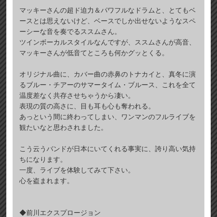
マッキーさんの超ド迫力＆パワフルなドラムと、とてもベ
ースとは思えないけど、ベースでしか出せないようなスペ
ーシーな音を奏でるススムさん。
ツインボーカルスタイルなんですが、ススムさんが高音、
マッキーさんが低音てところも何かグッとくる。
オリジナル曲に、カバー曲の赤鼻のトナカイと、真冬に演
るブルー・チアーのサマータイム・ブルース、これを全て
温度差なく共存させちゃうから凄い。
表現の質の高さに、目も耳も心も奪われる。
あっという間に終わってしまい、ワンマンのフルライブを
観たいなと思わされました。
こう云うバンドが日本にいてくれる事実に、誇り高い気持
ちになります。
一度、ライブを体験してみて下さい。
心を盗まれます。
◆前川エクスプロージョン