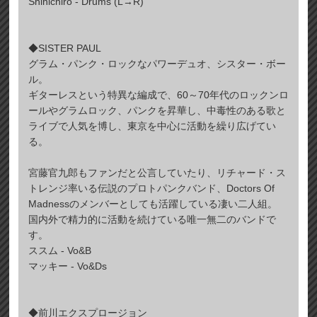
Shinichiro - Drums (L→R)
◆SISTER PAUL
グラム・パンク・ロックなパワーデュオ、シスター・ボー
ル。
ギターレスという特異な編成で、60～70年代のロックンロ
ールやグラムロック、パンクを昇華し、中毒性のある歌と
ライブで人気を博し、東京を中心に活動を繰り広げてい
る。
宮藤官九郎もファンだと公言していたり、リチャード・ス
トレンジ率いる伝説のプロトパンクバンド、Doctors Of
Madnessのメンバーとしても活躍している凄い二人組。
国内外で精力的に活動を続けている唯一無二のバンドで
す。
ススム - Vo&B
マッキー - Vo&Ds
◆前川エクスプロージョン