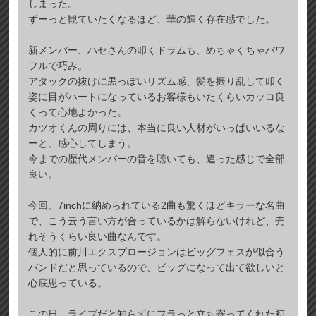
しまった。
ずーっと観ていたくなるほど、華の輝く存在感でした。
新メンバー、ハセさんの叩くドラムも、めちゃくちゃパワ
フルで巧み。
アタックの抜けに黒っぽいリズム感、髪を振り乱して叩く
姿に目がハートになっているお客様もいたくらいカッコ良
くって心地よかった。
カツオくんの周りには、本当に良い人材がいっぱいいるな
ーと、感心してしまう。
今までの歴代メンバーの音を聴いても、違った感じで全部
良い。
今回、7inchに納められている2曲も驚くほどキラーな名曲
で、こう云う言い方が合っているかは解らないけれど、売
れそうくらい良い曲なんです。
個人的に前川エクスプロージョンはビッグフェスが似合う
バンドだと思っているので、ビッグになって出て欲しいと
心底思っている。
この日、ライブだと知らずにフラっと立ち寄ってくれた初