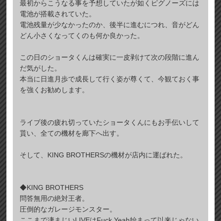
最初からこうなる事を予想していたが如くピグノーズには
電池が搭載されていた。
電池残量が少なかったのか、後半に進むにつれ、音がどん
どん小さくなってくのも何か良かった。
この日のショータくんは確実に一皮剥けて次の段階に進ん
だ気がした。
本当に日進月歩で成長して行く姿が尊くて、今観ておく事
を強くお勧めします。
ライブ後の疲れ切っていたショータくんにもお手伝いして
貰い、全ての機材を廊下へ出す。
そして、KING BROTHERSの機材が店内に運ばれた。
◆KING BROTHERS
問答無用の絶対王者。
圧倒的なガレージモンスター。
ここまで凄まじいLIVEはFuck Yeah始まって以来じゃない