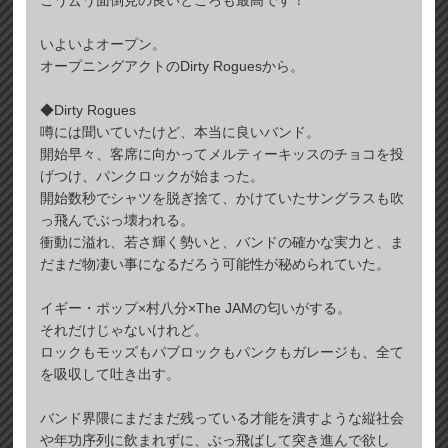
いよいよオープン。
オープニングアクトのDirty Roguesから。
◆Dirty Rogues
噂には聞いていたけど、本当に良いバンド。
開始早々、客席に向かってメルティーキッスのチョコを投
げつけ、パンクロックが始まった。
開始数秒でシャツを脱ぎ捨て、かけていたサングラスも吹
っ飛んでぶっ壊われる。
衝動に溢れ、若さ輝く勢いと、バンドの確かな実力と、ま
だまだ物凄い事になるだろう可能性が秘められていた。
イギー・ポップ×村八分×The JAMの匂いがする。
それだけじゃないけれど。
ロックもモッズもパブロックもパンクもガレージも、全て
を吸収して吐き出す。
バンド界隈にまだまだ残っている才能を潰すような縦社会
や年功序列に飲まれずに、ぶっ飛ばして突き進んで欲し