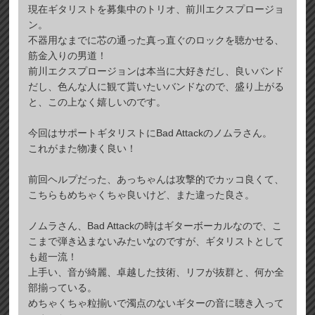
現在ギタリストを募集中のトリオ、前川エクスプロージョ
ン。
不器用なまでに芯の通った真っ直ぐのロックを聴かせる、
筋金入りの男道！
前川エクスプロージョンは本当に大好きだし、良いバンド
だし、色んな人に観て貰いたいバンドなので、盛り上がる
と、この上なく嬉しいのです。
今回はサポートギタリストにBad Attackのノムラさん。
これがまた物凄く良い！
前回ヘルプだった、あっちゃんは攻撃的でカッコ良くて、
こちらもめちゃくちゃ良いけど、また違った良さ。
ノムラさん、Bad Attackの時はギターボーカルなので、こ
こまで弾き込まないみたいなのですが、ギタリストとして
も超一流！
上手い、音が綺麗、卓越した技術、リフが抜群と、何か全
部揃っている。
めちゃくちゃ粒揃いで濁点のないギターの音に聴き入って