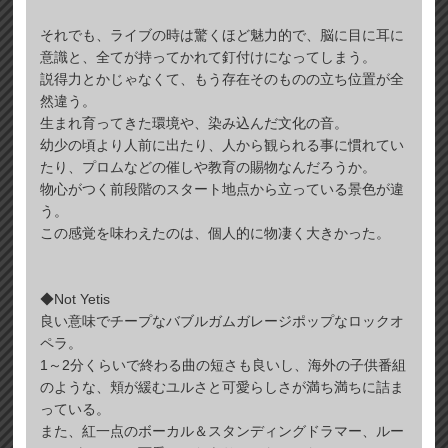
それでも、ライブの時は驚くほど魅力的で、脳に目に耳に
意識と、全てが持ってかれて釘付けになってしまう。
説得力とかじゃなくて、もう存在そのものの立ち位置が全
然違う。
生まれ育ってきた環境や、染み込んだ文化の音。
幼少の頃より人前に出たり、人から観られる事に慣れてい
たり、プロムなどの催しや教育の賜物なんだろうか。
物心がつく前段階のスタート地点から立っている景色が違
う。
この感覚を味わえたのは、個人的に物凄く大きかった。
◆Not Yetis
良い意味でチープなバブルガムガレージポップなロックオ
ペラ。
1～2分くらいで終わる曲の短さも良いし、海外の子供番組
のような、頬が緩むユルさと可愛らしさが満ち満ちに詰ま
っている。
また、紅一点のボーカル＆スタンディングドラマー、ルー