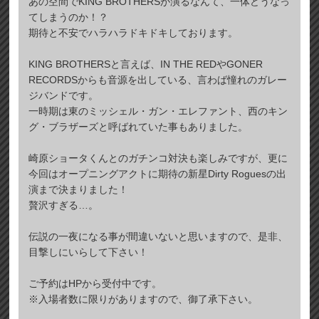
あの空間でKING BROTHERSが演るなんて、一体どうなっ
てしまうのか！？
期待と不安でハラハラドキドキしております。
KING BROTHERSと言えば、IN THE REDやGONER
RECORDSからも音源を出している、言わば憧れのガレー
ジバンドです。
一時期は東のミッシェル・ガン・エレファント、西のキン
グ・ブラザーズと呼ばれていた事もありました。
崎原ショータくんとのガチンコ対決も楽しみですが、更に
今回はオープニングアクトに期待の新星Dirty Roguesの出
演まで決まりました！
贅沢すぎる…。
伝説の一夜になる事が間違いないと思いますので、是非、
目撃しにいらして下さい！
ご予約はHPから受付中です。
※入場者数に限りがありますので、御了承下さい。