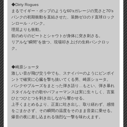
◆Dirty Rogues
まるでイギー・ポップのような60’sガレージの荒さと70’s
パンクの初期衝動を直結させた、装飾ゼロのド直球ロック
ンロール・パンク。
理屈よりも衝動。
前のめりのビートとシャウトが身体に突き刺さる。
リアルな“瞬間”を放つ、現場叩き上げの生粋パンクロッ
ク。
◆崎原ショータ
激しい音が飛び交う中でも、スナイパーのようにピンポイ
ントで確実に心臓を撃ち抜いてくる男、崎原ショータ。
パンクやブルーズをまとった弾き語り…もとい、弾き暴れ
スタイルなその歌やパフォーマンスは実に生々しく、言葉
ひとつひとつを剥き出しながら響かせる。
上手くまとめるより、正直に吐き出し、取り繕わず、感情
をごまかさず、その瞬間の温度をそのまま音楽に乗せる。
爆音の夜に差し込まれる強烈な一撃を味わえます。