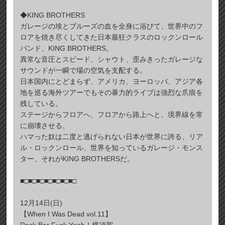
◆KING BROTHERS
ガレージの埃とブルーズの血を全身に浴びて、世界中のフ
ロアを焼き尽くしてきた日本最狂クラスのロックンロール
バンド、KING BROTHERS。
異常な音圧とスピード、シャウト、歪みきったガレージな
サウンドが一瞬で場の空気を支配する。
日本国内にとどまらず、アメリカ、ヨーロッパ、アジア各
地を巡る海外ツアーでもその暴力的ライブは強烈な爪痕を
残している。
ステージからフロアへ、フロアから路上へと、境界線を常
に崩壊させる。
ハマった奴は二度と逃げられない日本が世界に誇る、リア
ル・ロックンロール、世界を知っているガレージ・モンス
ター、それがKING BROTHERSだ。
■□■□■□■□■□■□■□
12月14日(日)
【When I Was Dead vol.11】