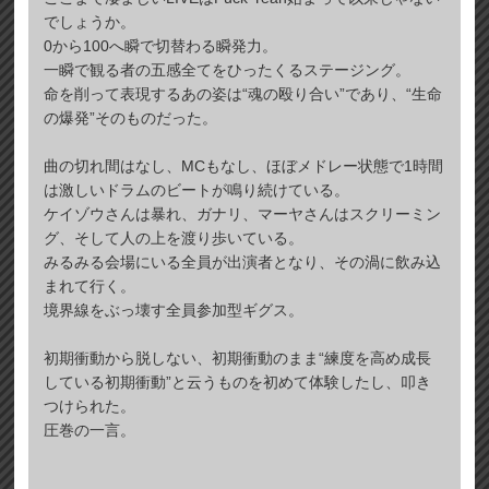
でしょうか。
0から100へ瞬で切替わる瞬発力。
一瞬で観る者の五感全てをひったくるステージング。
命を削って表現するあの姿は“魂の殴り合い”であり、“生命
の爆発”そのものだった。
曲の切れ間はなし、MCもなし、ほぼメドレー状態で1時間
は激しいドラムのビートが鳴り続けている。
ケイゾウさんは暴れ、ガナリ、マーヤさんはスクリーミン
グ、そして人の上を渡り歩いている。
みるみる会場にいる全員が出演者となり、その渦に飲み込
まれて行く。
境界線をぶっ壊す全員参加型ギグス。
初期衝動から脱しない、初期衝動のまま“練度を高め成長
している初期衝動”と云うものを初めて体験したし、叩き
つけられた。
圧巻の一言。