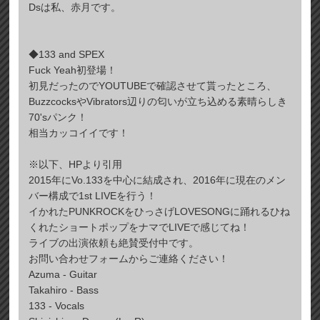
Dsは私、赤月です。
◆133 and SPEX
Fuck Yeah初登場！
初見だったのでYOUTUBEで確認させて貰ったところ、
BuzzcocksやVibrators辺りの匂いが立ち込める素晴らしき
70'sパンク！
相当カッコイイです！
※以下、HPより引用
2015年にVo.133を中心に結成され、2016年に現在のメン
バー構成で1st LIVEを行う！
イかれたPUNKROCKをひっさげLOVESONGに踊れるひね
くれたショートポップをナマでLIVEで感じてね！
ライブの出演依頼も絶賛受付中です。
お問い合わせフォームからご連絡ください！
Azuma - Guitar
Takahiro - Bass
133 - Vocals