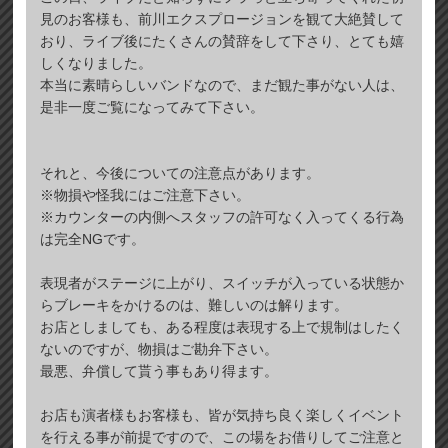
見のお客様も、前川エクスプロージョンを観て大絶賛して
おり、ライブ後にたくさんの賛辞をして下さり、とても嬉
しくなりました。
本当に素晴らしいバンドなので、まだ観た事がない人は、
是非一度ご覧になってみて下さい。
それと、今後についての注意点があります。
※物損や怪我にはご注意下さい。
※カウンターの内側へスタッフの許可なく入ってくる行為
は完全NGです。
表現者がステージに上がり、スイッチが入っている状態か
らブレーキをかけるのは、難しいのは解ります。
お店としましても、ある程度は表現する上で規制はしたく
ないのですが、物損はご勘弁下さい。
最悪、弁償して貰う事もあり得ます。
お店も演者様もお客様も、皆が気持ち良く楽しくイベント
を行える事が前提ですので、この場をお借りしてご注意と