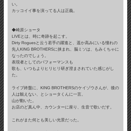
い。
カッコイイ事を演ってる人は正義。
◆崎原ショータ
LIVEとは、時に奇跡を起こす。
Dirty Roguesと云う若手の躍進と、遥か高みにいる憧れの
先人KING BROTHERSに挟まれ、脳ミソは、もみくちゃに
なったのでしょう。
表現者としてのパフォーマンスも
歌も、いつもよりヒリヒリ研ぎ澄まされていた感じがし
た。
ライブ終盤に、KING BROTHERSのケイゾウさんが、後の
人は観えない、とショータくんに一言。
山が動いた。
お店のど真ん中、カウンターに座り、生音で歌いだす。
これがまた何とも美しい光景だった。