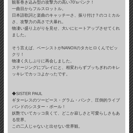
観客巻き込み型の攻撃力の高い70'sパンク！
一曲目からフルスロットル。
日本語歌詞と楽曲のキャッチーさ、振り付け？のコミカル
さ、攻撃力の高さで大暴れ。
物凄い盛り上がりを見せ、大いにヒートアップさせてくれ
ました。
そう言えば、ベーシストがNANOXのタカヒロくんでビッ
クリ！
物凄く久しぶりに再会しました。
ステージングにプレイにと、相変わらずブッちぎれのキレ
ッキレでカッコよかったです。
◆SISTER PAUL
ギターレスのツーピース・グラム・パンク、圧倒的ライブ
バンドのシスター・ポール！
妖艶でいてカッコ良くて、どこか寂しさと可愛らしさもあ
る世界。
この二人じゃないと出せない世界観。