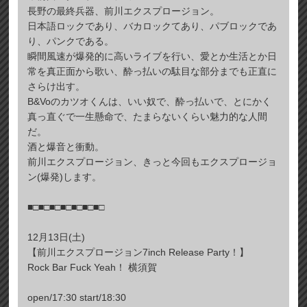
長野の最終兵器、前川エクスプロージョン。
日本語ロックであり、バカロックてあり、パブロックであ
り、パンクである。
瞬間風速が爆発的に高いライブを行い、愛とか生活とか日
常を真正面から歌い、酔っ払いの駄目な部分までも正直に
さらけ出す。
B&Voのカツオくんは、いい奴で、酔っ払いで、とにかく
真っ直ぐで一生懸命で、たまらないくらい魅力的な人間
だ。
酒と爆音と衝動。
前川エクスプロージョン、きっと今回もエクスプロージョ
ン(爆発)します。
■□■□■□■□■□■□■□
12月13日(土)
【前川エクスプロージョン7inch Release Party！】
Rock Bar Fuck Yeah！ 横須賀
open/17:30 start/18:30