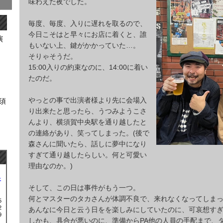
味わえた夜でした。
毎度、毎度、入りに遅れを取るので、
今日こそはと早々にお店に着くと、誰
演
もいない上、鍵がかかっていた…。
そりゃそうだ。
15:00入りの約束なのに、14:00に着い
たのだ。
やっとの事で出演者様より先に会場入
横須
り出来たと思ったら、うつみようこさ
んより、横須賀中央駅を通り越したと
の連絡があり、笑ってしまった。(後で
森さんに聞いたら、話しに夢中になり
すぎて通り越したらしい。何と可愛い
理由なのか。)
土
そして、この日は事件がもう一つ。
何とマスターのタカさんが体調不良で、来れなくなってしま
5
2
あんなに今日と云う日をを楽しみにしていたのに、可哀想す
9
しかも、具合が悪いのに、準備からPA他の人員の手配まで、