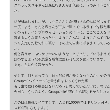
クハラカズユキさんは森信行さんが加入前に、うつみようこGr
た。
話が脱線しましたが、ようこさんと森信行さんの話に戻しま
一度、ようこさんと森さんが二人で演っているライブを観た
その時も、インプロヴィゼーションのように、ここでこんな
震えるような事もあったり、ようこさんは、ようこさんでブ
シリ安定した歌で引っ張り、その上で自由に叩きまくってい
た。
何と言うか、ぶつかり合いのような、ヒリヒリしているよう
ぼのするような不思議な感覚に襲われたのを覚えています。
まぁ、とにかく凄かった。
そして、何と言っても、個人的に胸が熱くなったのが、その
Groupの“ハイヒール”と云う曲をやってくれた事。
もう生で聴ける機会はないだろうと思っていただけに、聴け
今回も、うつみようこGroupの曲が何かしら聴けるかもしれ
この日は投銭ライブでして、入場料1000円で１ドリンク付き
ス100円になります。)