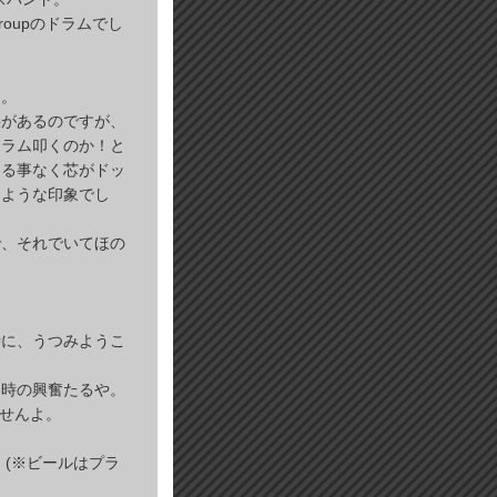
oupのドラムでし
す。
事があるのですが、
ドラム叩くのか！と
レる事なく芯がドッ
るような印象でし
で、それでいてほの
時に、うつみようこ
た時の興奮たるや。
ませんよ。
。(※ビールはプラ