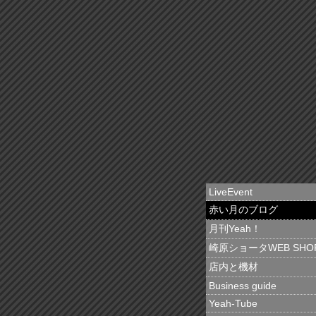
LiveEvent
赤い月のブログ
月刊Yeah！
崎原ショータWEB SHO
店内と機材
Business guide
Yeah-Tube