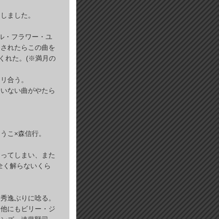
けしました。
ル・フラワー・ユ
をされたらこの曲を
くれた。(※満月の
タリ合う。
ていない曲がやたら
うこ×森信行。
なってしまい、また
全く解らないくら
＆秀逸ぶりに唸る。
、他にもビリー・ジ