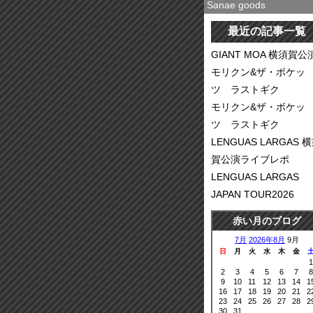
Sanae goods
最近の記事一覧
GIANT MOA 横須賀公
モリクン&ザ・ボケッ
ツ ラストギク
モリクン&ザ・ボケッ
ツ ラストギク
LENGUAS LARGAS 
賀公演ライブレポ
LENGUAS LARGAS
JAPAN TOUR2026
赤い月のブログ
7月
2026年8月
9月
日
月
火
水
木
金
1
2
3
4
5
6
7
8
9
10
11
12
13
14
1
16
17
18
19
20
21
2
23
24
25
26
27
28
2
30
31