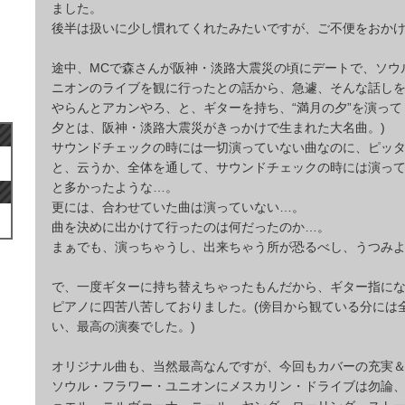
ました。
後半は扱いに少し慣れてくれたみたいですが、ご不便をおか
途中、MCで森さんが阪神・淡路大震災の頃にデートで、ソウ
ニオンのライブを観に行ったとの話から、急遽、そんな話し
やらんとアカンやろ、と、ギターを持ち、“満月の夕”を演って
夕とは、阪神・淡路大震災がきっかけで生まれた大名曲。)
サウンドチェックの時には一切演っていない曲なのに、ピッ
と、云うか、全体を通して、サウンドチェックの時には演っ
と多かったような…。
更には、合わせていた曲は演っていない…。
曲を決めに出かけて行ったのは何だったのか…。
まぁでも、演っちゃうし、出来ちゃう所が恐るべし、うつみよ
で、一度ギターに持ち替えちゃったもんだから、ギター指に
ピアノに四苦八苦しておりました。(傍目から観ている分には
い、最高の演奏でした。)
オリジナル曲も、当然最高なんですが、今回もカバーの充実
ソウル・フラワー・ユニオンにメスカリン・ドライブは勿論