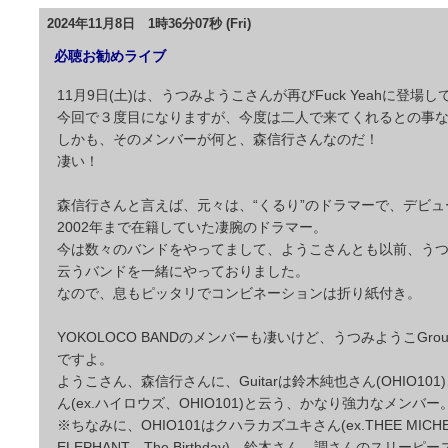
2024年11月8日 1時36分07秒 (Fri)
必聴お勧めライブ
11月9日(土)は、うつみようこさんが再びFuck Yeahに登場
今回で３度目になりますが、今度は二人で来てくれるとの事
しかも、そのメンバーが何と、森信行さんなのだ！
凄い！
森信行さんと言えば、元々は、“くるり”のドラマーで、デビュー
2002年まで在籍していた凄腕のドラマー。
今は数々のバンドをやってまして、ようこさんとも以前、うつみ
云うバンドを一緒にやっておりました。
なので、息もピッタリでコンビネーションは折り紙付き。
YOKOLOCO BANDのメンバーも凄いけど、うつみようこGr
ですよ。
ようこさん、森信行さんに、Guitarは鈴木純也さん(OHIO101
ん(ex.ハイロウズ、OHIO101)と云う、かなり強力なメンバー
※ちなみに、OHIO101はクハラカズユキさん(ex.THEE MICHE
ELEPHANT、The Birthday)、鈴木さん、調さんのスリーピ