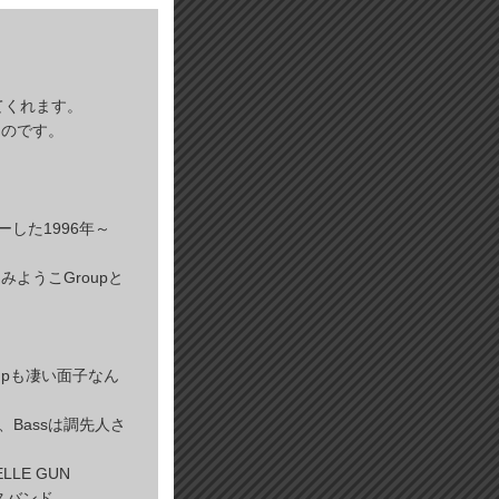
してくれます。
なのです。
した1996年～
ようこGroupと
oupも凄い面子なん
)、Bassは調先人さ
。
LLE GUN
ースバンド。