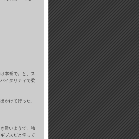
つけ本番で。と、ス
たバイタリティで柔
に出かけて行った。
弾き難いようで、強
成ギブスだと仰って