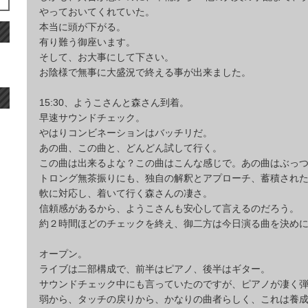
やっておいてくれていた。
本当に頭が下がる。
有り難う御座います。
そして、お大事にして下さい。
お陰様で無事に大盛況で終える事が出来ました。
15:30、ようこさんと森さん到着。
早速サウンドチェック。
やはりコンビネーションはバッチリだ。
あの曲、この曲と、どんどん試して行く。
この曲は出来るよな？この曲はこんな感じで。あの曲はぶっ
トロング無茶振りにも、独自の解釈とアプローチ、蓄積され
軟に対応し、着いて行く森さんの凄さ。
信頼感があるから、ようこさんも安心して言えるのだろう。
約２時間ほどのチェックを終え、御二方は今日演る曲を決め
オープン。
ライブは二部構成で、前半はピアノ、後半はギター。
サウンドチェック中にも言っていたのですが、ピアノが凄く
弱から、タッチの戻りから、かなりの曲者らしく、これは養