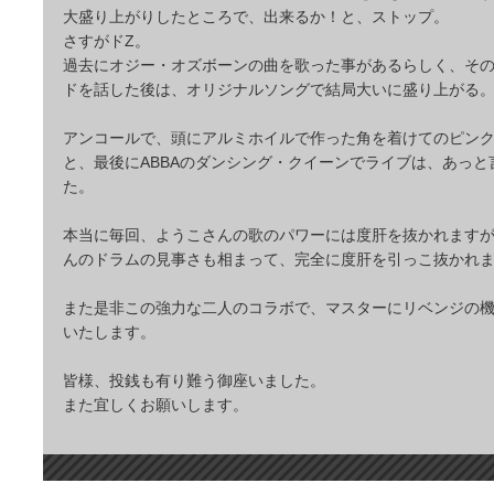
大盛り上がりしたところで、出来るか！と、ストップ。
さすがドZ。
過去にオジー・オズボーンの曲を歌った事があるらしく、そ
ドを話した後は、オリジナルソングで結局大いに盛り上がる
アンコールで、頭にアルミホイルで作った角を着けてのピンク
と、最後にABBAのダンシング・クイーンでライブは、あっと
た。
本当に毎回、ようこさんの歌のパワーには度肝を抜かれます
んのドラムの見事さも相まって、完全に度肝を引っこ抜かれ
また是非この強力な二人のコラボで、マスターにリベンジの
いたします。
皆様、投銭も有り難う御座いました。
また宜しくお願いします。