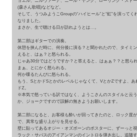
ョエル、ニルヴァーナ、ニール・ヤング、ローリング・スト
(森さん歌唱)などなど。
そして、うつみようこGroupの“ハイヒール”と“虹”を演って
なりました。
まさか、生で聴ける日が訪れようとは…。
第二部はギターでの演奏。
休憩を挟んだ時に、何分後に演る？と聞かれたので、タイミ
えると、はぁ？と怒られる。
じゃあ30分ではどうですか？と答えると、はぁぁ？？と怒ら
まぁ、とにかく怒られる。
何か喋るたんびに怒られる。
もう、SとかドSとかのレベルじゃなくて、VとかZですよ、あ
ドZ。
※本気で怒っている訳ではなく、ようこさんのスタイルと云
か、ジョークですので誤解の無きようお願いします。
第二部になると、お客様も酔いが回ってきたのと、ロック度
で、異常な盛り上がりを見せる。
壁に貼ってあるオジー・オズボーンのポスターに、ずーっと
ラック・サバスのアイアンマンのイントロを弾き出し、追随