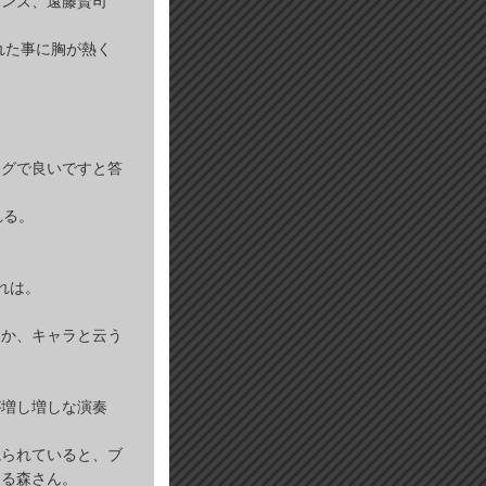
ーンズ、遠藤賢司
くれた事に胸が熱く
ングで良いですと答
れる。
れは。
うか、キャラと云う
が増し増しな演奏
視られていると、ブ
する森さん。