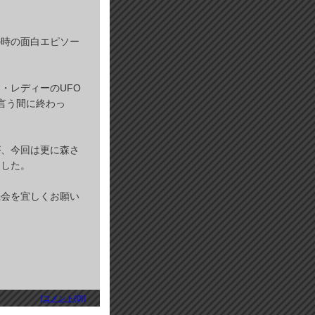
の時の面白エピソー
。
・レディーのUFO
言う間に終わっ
が、今回は更に森さ
ました。
機会を宜しくお願い
[コメント(0)]