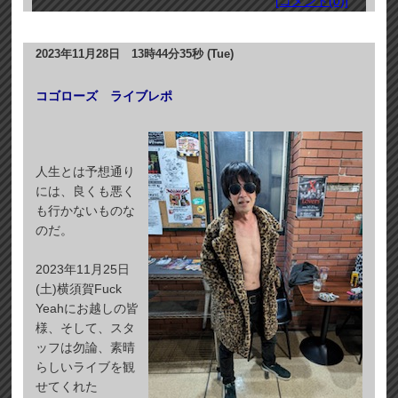
[コメント(0)]
2023年11月28日 13時44分35秒 (Tue)
コゴローズ ライブレポ
人生とは予想通り
には、良くも悪く
も行かないものな
のだ。
2023年11月25日
(土)横須賀Fuck
Yeahにお越しの皆
様、そして、スタ
ッフは勿論、素晴
らしいライブを観
せてくれた