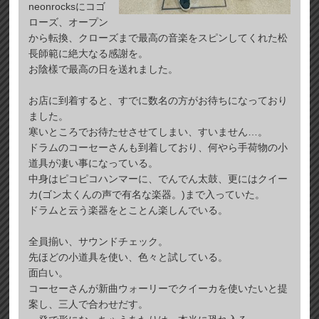
neonrocksにコゴ
ローズ、オープン
から転換、クローズまで最高の音楽をスピンしてくれた松
長師範に絶大なる感謝を。
お陰樣で最高の日を送れました。
お店に到着すると、すでに数名の方がお待ちになっており
ました。
寒いところでお待たせさせてしまい、すいません…。
ドラムのコーセーさんも到着しており、何やら手荷物の小
道具が凄い事になっている。
中身はピコピコハンマーに、でんでん太鼓、更にはクイー
カ(ゴン太くんの声で有名な楽器。)まで入っていた。
ドラムと云う楽器をとことん楽しんでいる。
全員揃い、サウンドチェック。
先ほどの小道具を使い、色々と試している。
面白い。
コーセーさんが新曲ウォーリーでクイーカを使いたいと提
案し、三人で合わせだす。