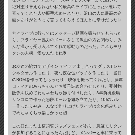
な3バンドにアサコバグースやトモフスキーまで加わり、
絶対塗り替えられない私的最高のライブになった✨泣いて
喜んでくれた人や握手求められたり、沢山の人に最高の企
画をありがとうって言ってもらえてほんとに幸せだった✨
方々ライブに行ってはメッセージ動画を撮らせてもらった
り、フライヤー協力のメールをして沢山の方と関わり、み
んな温かく受け入れてくれて感動ものだった。これもモリ
クンの人柄、愛なんだよね🌟
お友達の協力でデザイン.アイデア出し合ってグッズTシャ
ツやタオル作ったり、夜な夜な缶バッチを作ったり、当日
のBGMを作ってもらったり、映像を撮ってくれたり、藤屋
ロティカのあっちゃんとお菓子詰め合わせしたり、受付物
販係を決めてわちゃわちゃ飾り付けしたり、3年前御殿場
リンコロで作った㊙️段ボールを組み立てたり、10ℓのカレ
ー作ったり🍛みーんなで作り上げたライブは文化祭みたい
でめちゃくちゃ楽しかった🙌
この日たまたま横須賀ジャズフェスがあり、急遽モリクン
が参加することになったんだけど、メンバーと車に乗って