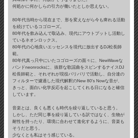
何処かに何かしらの引力が働いたとしか思えない。
80年代当時から現在まで、形を変えながら今も痺れる活動
を続けているコゴローズ。
80年代を飲み込んで取込み、現代にアウトプットし活動し
ているネオンロックス。
80年代の心地良いエッセンスを現代に放出するDJ松長師
範。
80年代真っ只中にいたコゴローズの面々に、NewWaveな
バンドneonrocksに、抜群な歌謡曲をスピンするナイスDJ
松長師範と、それぞれが現役バリバリで活動し、自分達の
フィルターで濾過した現代解釈のNew 80's Nowな音が、
きっと、面白い化学反応を起こしてくれる日になると確信
しています。
音楽とは、良くも悪くも時代を繰り返していると思う。
しかし、ただ同じ事を繰り返している訳ではなく、生物が
耐性を持ったり、環境に合わせて進化するように、音楽も
そうだと思う。
少なくとも私はそう感じている。