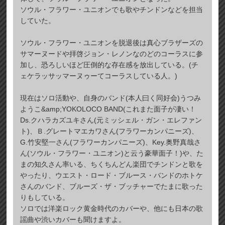
ソウル・フラワー・ユニオンでも歌やチンドンなどを担当
していた。
ソウル・フラワー・ユニオンを脱退後は真心ブラザーズの
サマーヌードや拝啓ジョン・レノンなのどのコーラスに参
加し、恐ろしいほど圧倒的な存在感を放出している。(チ
ェケラッサッマーヌゥーてコーラスしている人。)
現在はソロ活動や、自身のバンド(本人曰く同好会)うつみ
ようこ&amp;YOKOLOCO BAND(これまた面子が凄い！
Ds.クハラカズユキさん(元ミッシェル・ガン・エレファン
ト)、Ｂ.グレートマエカワさん(フラワーカンパニーズ)、
G.竹安堅一さん(フラワーカンパニーズ)、Key.奥野真哉さ
ん(ソウル・フラワー・ユニオン)と云う豪華面子！)や、た
まの知久さん率いる、ちくちんどん楽団でチンドンと歌を
やったり、ウエスト・ロード・ブルース・バンドのホトケ
さんのバンド、ブルーズ・ザ・ブッチャーでたまに歌った
りもしている。
ソロでは洋楽ロック黄金時代のカバーや、他にも日本の歌
謡曲や渋いカバーも聞けますよ。