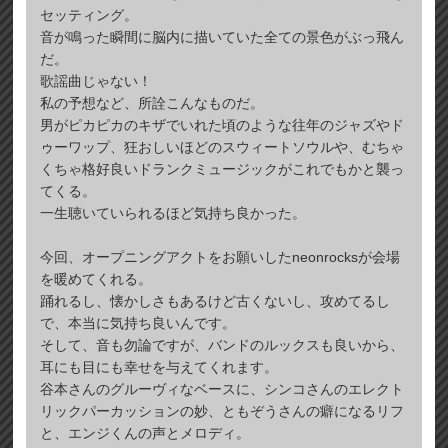
セッティング。
音が鳴った瞬間に脳内に描いていた全ての景色がぶっ飛ん
だ。
歌謡曲じゃない！
私の予想など、所詮こんなものだ。
男がピカピカのキザでいれた頃のような往年のジャズやド
ゥーワップ、狂おしいほどのスウィートソウルや、むちゃ
くちゃ格好良いドランクミュージックがこれでもかと襲っ
てくる。
一生聴いていられるほど気持ち良かった。
今回、オープニングアクトをお願いしたneonrocksが会場
を暖めてくれる。
踊れるし、懐かしさもあるけど古くないし、攻めてるし
で、本当に気持ち良いんです。
そして、音も勿論ですが、バンドのルックスも良いから、
耳にも目にも幸せを与えてくれます。
谷本さんのグルーヴィなベースに、シンコさんのエレクト
リックパーカッションの妙、ともぞうさんの癖になるリフ
と、エンジくんの声とメロディ。