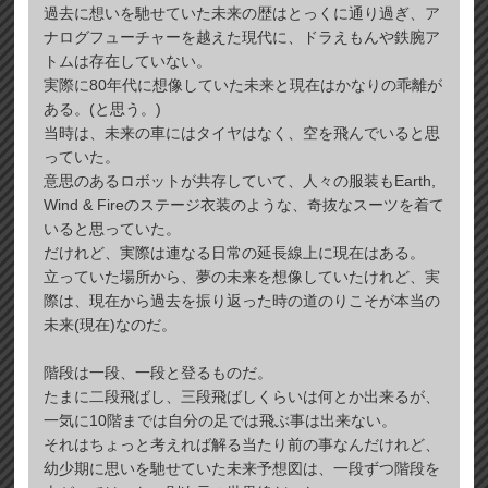
過去に想いを馳せていた未来の歴はとっくに通り過ぎ、ア
ナログフューチャーを越えた現代に、ドラえもんや鉄腕ア
トムは存在していない。
実際に80年代に想像していた未来と現在はかなりの乖離が
ある。(と思う。)
当時は、未来の車にはタイヤはなく、空を飛んでいると思
っていた。
意思のあるロボットが共存していて、人々の服装もEarth,
Wind & Fireのステージ衣装のような、奇抜なスーツを着て
いると思っていた。
だけれど、実際は連なる日常の延長線上に現在はある。
立っていた場所から、夢の未来を想像していたけれど、実
際は、現在から過去を振り返った時の道のりこそが本当の
未来(現在)なのだ。
階段は一段、一段と登るものだ。
たまに二段飛ばし、三段飛ばしくらいは何とか出来るが、
一気に10階までは自分の足では飛ぶ事は出来ない。
それはちょっと考えれば解る当たり前の事なんだけれど、
幼少期に思いを馳せていた未来予想図は、一段ずつ階段を