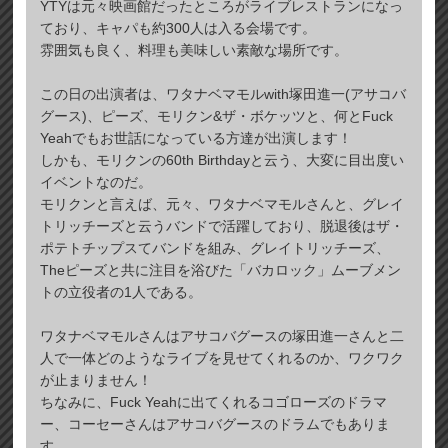
YTYは元々映画館だったところがライブレストランになっ
ており、キャパも約300人は入る会場です。
雰囲気も良く、料理も美味しい素敵な場所です。
この日の出演者は、ワタナベマモルwith塚田進一(アサコバ
グース)、ピーズ、モリクン&ザ・ボケッツと、何とFuck
Yeahでもお世話になっている方達が出演します！
しかも、モリクンの60th Birthdayと云う、大変に目出度い
イベントなのだ。
モリクンと言えば、元々、ワタナベマモルさんと、グレイ
トリッチーズと云うバンドで活躍しており、脱退後はザ・
ポテトチップスてバンドを組み、グレイトリッチーズ、
Theピーズと共に注目を浴びた「バカロック」ムーブメン
トの立役者の1人である。
ワタナベマモルさんはアサコバグースの塚田進一さんと二
人で一体どのようなライブを見せてくれるのか、ワクワク
が止まりません！
ちなみに、Fuck Yeahに出てくれるコゴローズのドラマ
ー、コーセーさんはアサコバグースのドラムでもありま
す。