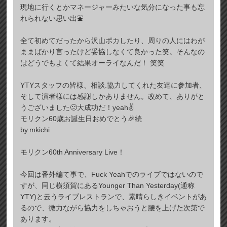
現地に行くとかマネージャーみたいな気分になった事も忘
れられない思い出⛲️
全て初めてだったから沢山ポカしたり、周りの人にはわが
ままばかり言ったけど妥協しなくて良かった笑。そんなの
はどうでもよくて結果オーライなんだ！ 笑笑
YTYスタッフの皆様、相談.協力してくれた友達に参加者、
そして演者様には感謝しかありません。改めて、ありがと
うございました🙂大成功だ！yeah✌️
モリクン60歳お誕生日おめでとう🎉続
by.mkichi
モリクン60th Anniversary Live！
今回は番外編て事で、Fuck Yeahでのライブではないので
すが、同じ横須賀にあるYounger Than Yesterday(通称
YTY)と云うライブレストランで、素晴らしきイベントがあ
るので、微力ながら協力をしちゃおうと腰を上げた次第で
あります。