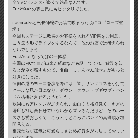
全てのバランスが良くて絶品なんです。
FuckYeahの雰囲気にもピッタリでした。
neonrocksと松長師範のお陰で暖まった頃にコゴローズ登
場！
今回もステージに数名のお客様を入れるVIP席をご用意。
こう云う形でライブをするなんて、他のお店では考えられ
ないでしょう。
FuckYeahならではの一体感。
今回はMCで曲が出来た経緯なども話してくれ、背景を知
ると深みが増すもので、名曲「しょんべん飛べ」がもっと
好きになった。
恒例の港のヨーコを演る際には、皆、サングラスをかけて
クールな見た目になり、ダウン・タウン・ブギウギ・バン
ドを彷彿とさせるようだった。
歌詞にもアレンジが加えられ、面白くも格好良く、キメの
場所も打ち合わせていないからズレるんだけど、そのルー
ズさも愛おしくて、こう云うところにバンドの真骨頂が垣
間見える。
相変わらず狂気と可愛らしさと格好良さが同居しておりゾ
クゾクする。