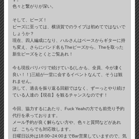
色々と繋がりが深い。
そして、ピーズ！
ピーズに至っては、横須賀でのライブは初めてではないで
しょうか？
現在、四人編成になり、ハルさんはベースからギターに持
ち変え、さらにバンド名もTheピーズから、Theを取った
新生ピーズをとくとご覧あれ！
今も現役バリバリで続けている(しかも、全員、今が凄く
良い！！)三組が一堂に会するイベントなんて、そうは観
れません。
決して、過去を振り返る回顧ではなく、ずーっとやり続け
ている人達の【現在】を観るチャンスなのです！
今回、協力するにあたり、Fuck Yeahの方でも前売り予約
代行を承っております。
メール予約が良く解らない方や、色々と質問などがあれ
ば、こちらでも対応致します。
日曜日以外は18:00~24:00までBar営業していますので、気