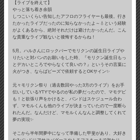
【ライブを終えて】
やっと落ち着き余韻
しつこいくらい告知したアフロのフライヤーも最後。行き
たかったライブだったのに知らなかったよ～💧という経験
がよくあるから、絶対それだけは避けたかったんだ。こん
な貴重なライブ観ないと後悔するからね！
5月。ハルさんにロックバーでモリクンの誕生日ライブや
りたいと対バンのお願いをした時、『モリクン誕生日もっ
とデカいところでやらなくて良いの？』というその言葉に
火がつき、ならばピーズで依頼するとOKサイン✨
元々モリクン祭り（過去数回やった3方のライブ）をお手
伝いしているYTYでやるのが私の夢だったので、マモデビ
も！と欲張り声をかけると、バンドはスケジュール合わ
ず、マモルくんも他のライブが決まっていたので一度断ら
れたんだ。なんだけど、マモルくんなんと調整してくれて
夢の実現✨
そこから半年間夢中になって準備した甲斐があり、大好き