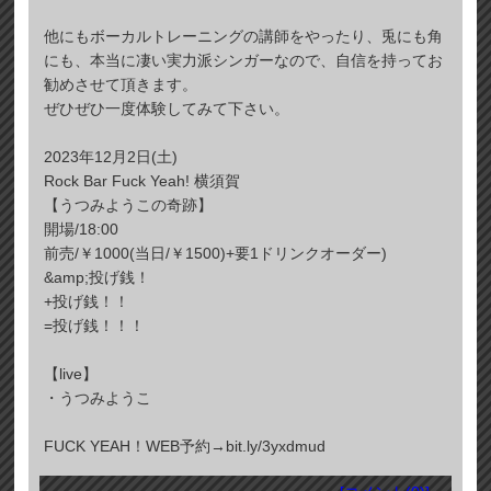
他にもボーカルトレーニングの講師をやったり、兎にも角
にも、本当に凄い実力派シンガーなので、自信を持ってお
勧めさせて頂きます。
ぜひぜひ一度体験してみて下さい。
2023年12月2日(土)
Rock Bar Fuck Yeah! 横須賀
【うつみようこの奇跡】
開場/18:00
前売/￥1000(当日/￥1500)+要1ドリンクオーダー)
&amp;投げ銭！
+投げ銭！！
=投げ銭！！！
【live】
・うつみようこ
FUCK YEAH！WEB予約→bit.ly/3yxdmud