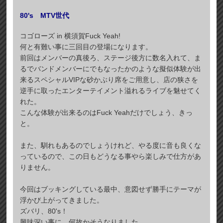
80's MTV世代
コゴローズ in 横須賀Fuck Yeah!
何と有難い事に三回目の登場になります。
前回はメンバーの真後ろ、ステージ後方に数名入れて、ま
るでバンドメンバーにでもなったかのような擬似体験が出
来るスペシャルVIPな砂かぶり席をご用意し、店の狭さを
逆手に取ったエンターテイメント溢れるライブを魅せてく
れた。
こんな体験が出来るのはFuck Yeahだけでしょう、きっ
と。
また、馴れもあるのでしょうけれど、やる度に音も良くな
っているので、この日もどうなる事やら楽しみで仕方があ
りません。
今回はブッキングしている最中、意図せず勝手にテーマが
浮かび上がってきました。
ズバリ、80's！
興味深い事に、何故かそうなりました。