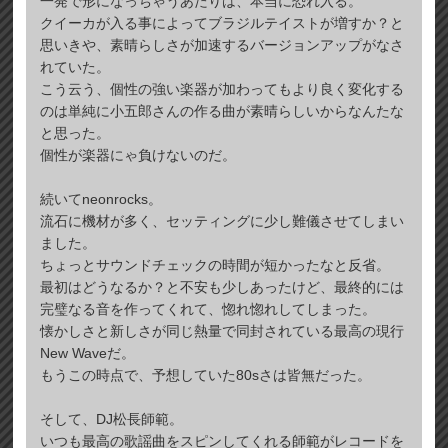
一発で形になっちゃうあたりは、本当に恐れ入る。
クイーカが入る事によってブラジルテイストが増すか？と
思いきや、素晴らしさが加速するバージョンアップがなさ
れていた。
こう云う、個性の強い楽器が加わってもより良く変化する
のは単純に小五郎さんの作る曲が素晴らしいからなんたな
と思った。
個性が楽器にゃ負けないのだ。
続いてneonrocks。
流石に機材が多く、セッティングに少し難儀させてしまい
ました。
ちょっとサウンドチェックの時間が短かったなと反省。
最初はどうなるか？と不安も少しあったけど、最終的には
完璧なる音を作ってくれて、惚れ惚れしてしまった。
懐かしさと新しさが同じ熱量で同封されている最高の現行
New Waveだ。
もうこの時点で、予想していた80sさは皆無だった。
そして、DJ松長師範。
いつも最高の歌謡曲をスピンしてくれる師範がレコードを