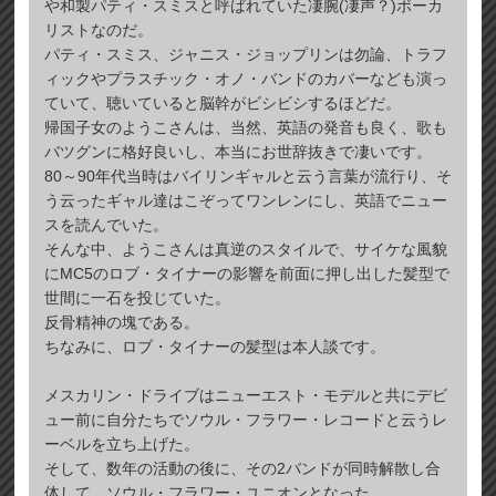
や和製パティ・スミスと呼ばれていた凄腕(凄声？)ボーカ
リストなのだ。
パティ・スミス、ジャニス・ジョップリンは勿論、トラフ
ィックやプラスチック・オノ・バンドのカバーなども演っ
ていて、聴いていると脳幹がビシビシするほどだ。
帰国子女のようこさんは、当然、英語の発音も良く、歌も
バツグンに格好良いし、本当にお世辞抜きで凄いです。
80～90年代当時はバイリンギャルと云う言葉が流行り、そ
う云ったギャル達はこぞってワンレンにし、英語でニュー
スを読んでいた。
そんな中、ようこさんは真逆のスタイルで、サイケな風貌
にMC5のロブ・タイナーの影響を前面に押し出した髪型で
世間に一石を投じていた。
反骨精神の塊である。
ちなみに、ロブ・タイナーの髪型は本人談です。
メスカリン・ドライブはニューエスト・モデルと共にデビ
ュー前に自分たちでソウル・フラワー・レコードと云うレ
ーベルを立ち上げた。
そして、数年の活動の後に、その2バンドが同時解散し合
体して、ソウル・フラワー・ユニオンとなった。