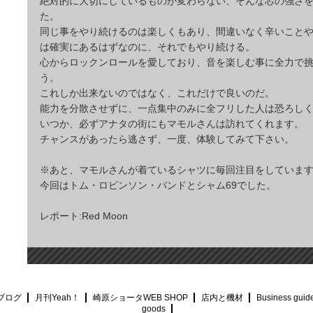
絶対的に大切にしているものが変わらない、そんな芯の強さ
た。
同じ事をやり続けるのは楽しくもあり、間違いなく辛いこと
は確実にあるはずなのに、それでもやり続ける。
心からロックンロールを愛しており、音を楽しむ事に全力で
う。
これしか出来ないのではなく、これだけで良いのだ。
能力を分散させずに、一点集中のみに全フリした人は恐ろし
いつか、必ずアナタの街にもマモルさんは訪れてくれます。
チャンスがあったら逃さず、一度、体験してみて下さい。
※あと、マモルさんが着ているシャツに毎回注目をしていま
今回はトム・ロビンソン・バンドとシャム69でした。
レポート:Red Moon
ブログ
月刊Yeah！
崎原ショータWEB SHOP
店内と機材
Business guid
goods