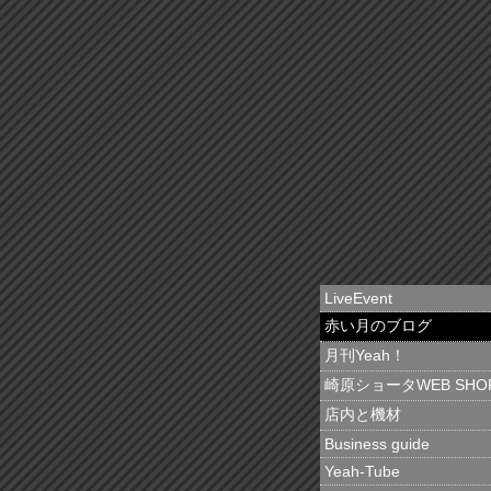
LiveEvent
赤い月のブログ
月刊Yeah！
崎原ショータWEB SHO
店内と機材
Business guide
Yeah-Tube