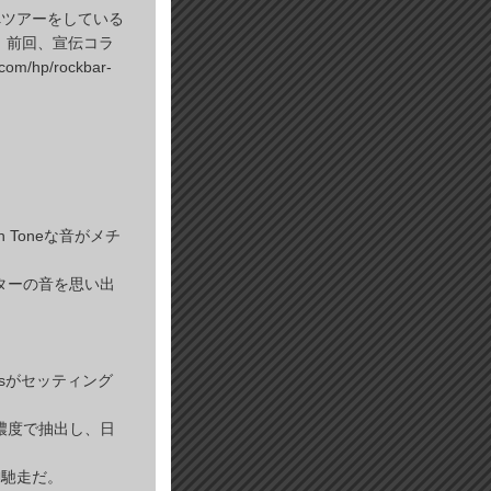
へツアーをしている
、前回、宣伝コラ
/hp/rockbar-
 Toneな音がメチ
anのギターの音を思い出
rsがセッティング
高濃度で抽出し、日
御馳走だ。