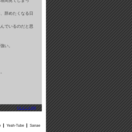
を垣間見てしまっ
や、辞めたくなる日
挑んでいるのだと思
く強い。
す。
[コメント(0)]
e
Yeah-Tube
Sanae