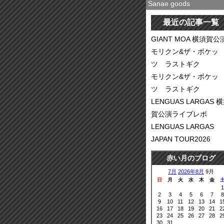
Sanae goods
最近の記事一覧
GIANT MOA 横須賀公
モリクン&ザ・ボケッ
ツ ラストギク
モリクン&ザ・ボケッ
ツ ラストギク
LENGUAS LARGAS 
賀公演ライブレポ
LENGUAS LARGAS
JAPAN TOUR2026
赤い月のブログ
7月
2026年8月
9月
日
月
火
水
木
金
1
2
3
4
5
6
7
8
9
10
11
12
13
14
1
16
17
18
19
20
21
2
23
24
25
26
27
28
2
30
31