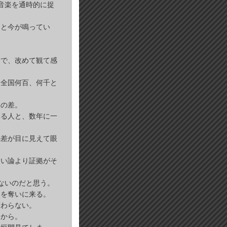
音楽を通時的に捉
んと今が鳴ってい
まで、改めて観て感
、全国何百、何千と
人の差。
いる人と、数年に一
の差が目に見えて眼
ない論より証拠がそ
ないのだと思う。
振を奪いに来る。
変わらない。
いから。