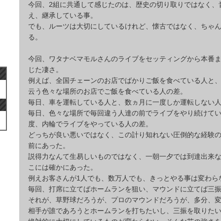
今回、2組に共通して感じたのは、歴史の切り取りではなく、
え、継承している事。
でも、ルーツは大切にしているけれど、懐古ではなく、ちゃ
る。
今回、ワタナベマモルさんのライブをセッティングから本番
じた凄さ。
例えば、全国チェーンのお店でばかりご飯を食べている人と
云う色々な場所のお店でご飯を食べている人の差。
毎日、車を運転している人と、数ヵ月に一度しか運転しない
毎日、色々な場所で毎回違う人達の前でライブをやり続けて
度、内輪でライブをやっている人の差。
どっちが良い悪いではなく、この計り知れない圧倒的な経験
前にあった。
説得力なんて生易しいものではなく、一朝一夕では到達出来
こには確かにあった。
例えお客さんが1人でも、数万人でも、きっとやる事は変わら
毎回、打席に立てばホームランを狙い、マウンドに立てば三
それが、草野球だろうが、プロのマウンドだろうが、多分、
相手が誰であろうとホームランを打ちたいし、三振を取りた