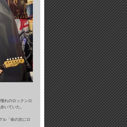
、憧れのロックンロ
と歩いていた。
グル「命の次にロ