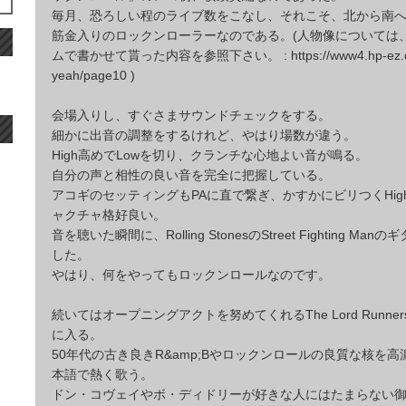
毎月、恐ろしい程のライブ数をこなし、それこそ、北から南
筋金入りのロックンローラーなのである。(人物像については
ムで書かせて貰った内容を参照下さい。 : https://www4.hp-ez.com
yeah/page10 )
会場入りし、すぐさまサウンドチェックをする。
細かに出音の調整をするけれど、やはり場数が違う。
High高めでLowを切り、クランチな心地よい音が鳴る。
自分の声と相性の良い音を完全に把握している。
アコギのセッティングもPAに直で繋ぎ、かすかにビリつくHigh
ャクチャ格好良い。
音を聴いた瞬間に、Rolling StonesのStreet Fighting M
した。
やはり、何をやってもロックンロールなのです。
続いてはオープニングアクトを努めてくれるThe Lord Runne
に入る。
50年代の古き良きR&amp;Bやロックンロールの良質な核を
本語で熱く歌う。
ドン・コヴェイやボ・ディドリーが好きな人にはたまらない