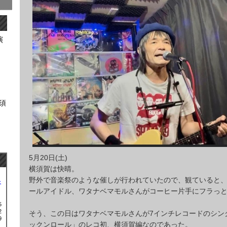
演
横須
5月20日(土)
横須賀は快晴。
野外で音楽祭のような催しが行われていたので、観ていると
土
ールアイドル、ワタナベマモルさんがコーヒー片手にフラっ
5
2
そう、この日はワタナベマモルさんが7インチレコードのシン
9
ックンロール」のレコ初、横須賀編なのであった。